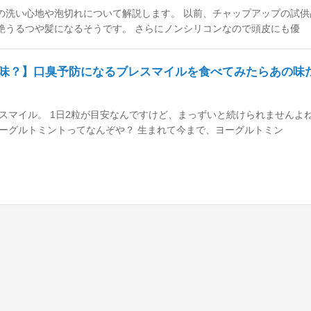
の洗い心地や泡切れについて解説します。 以前、チャップアップの試供
艶うるつや髪になるそうです。 さらにノンシリコンなので頭皮にも優
味？】口臭予防になるブレスマイルを食べてみたらあの味
スマイル。 1日2粒が目安なんですけど、まっずいと続けられませんよ
ヨーグルトミントってなんぞや？ 生まれて今まで、ヨーグルトミン