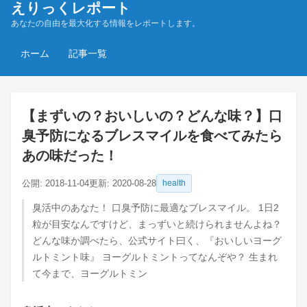
えりっくレポート
あなたの自由を最大化する情報をレポートします。
ホーム
記事一覧
【まずいの？おいしいの？どんな味？】口
臭予防になるブレスマイルを食べてみたら
あの味だった！
公開:
2018-11-04
更新:
2020-08-28
health
臭活中のあなた！ 口臭予防に最適なブレスマイル。 1日2
粒が目安なんですけど、まっずいと続けられませんよね？
どんな味か調べたら、公式サイト曰く、『おいしいヨーグ
ルトミント味』 ヨーグルトミントってなんぞや？ 生まれ
て今まで、ヨーグルトミン