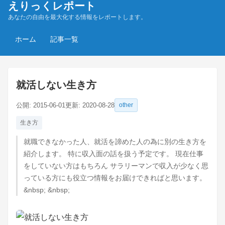
えりっくレポート
あなたの自由を最大化する情報をレポートします。
ホーム
記事一覧
就活しない生き方
公開:
2015-06-01
更新:
2020-08-28
other
生き方
就職できなかった人、就活を諦めた人の為に別の生き方を
紹介します。 特に収入面の話を扱う予定です。 現在仕事
をしていない方はもちろん サラリーマンで収入が少なく思
っている方にも役立つ情報をお届けできればと思います。
&nbsp; &nbsp;