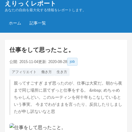
えりっくレポート
あなたの自由を最大化する情報をレポートします。
ホーム
記事一覧
仕事をして思ったこと。
公開:
2015-11-04
更新:
2020-08-28
job
アフィリエイト
働き方
生き方
親ってすごすぎ まず思ったのが、仕事は大変だ。朝から夜
まで同じ場所に居てずっと仕事をする。 &nbsp; めちゃめ
ちゃしんどい。このルーティンを何十年もこなしていると
いう事実。 今までわがままを言ったり、反抗したりしまし
たが申し訳ないなと思