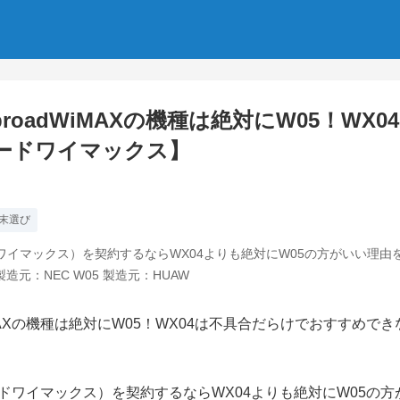
oadWiMAXの機種は絶対にW05！WX
ードワイマックス】
末選び
ドワイマックス）を契約するならWX04よりも絶対にW05の方がいい理由をご紹
造元：NEC W05 製造元：HUAW
ロードワイマックス）を契約するならWX04よりも絶対にW05の