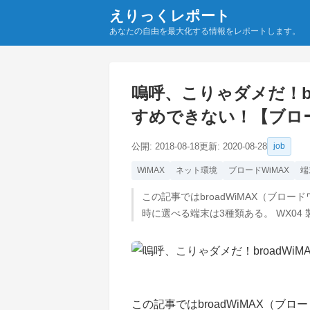
えりっくレポート
あなたの自由を最大化する情報をレポートします。
嗚呼、こりゃダメだ！br
すめできない！【ブロ
公開:
2018-08-18
更新:
2020-08-28
job
WiMAX
ネット環境
ブロードWiMAX
端
この記事ではbroadWiMAX（ブロー
時に選べる端末は3種類ある。 WX04 製
この記事ではbroadWiMAX（ブ