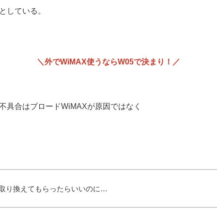
としている。
＼外でWiMAX使うならW05で決まり！／
不具合はブロードWiMAXが原因ではなく
取り換えてもらったらいいのに…