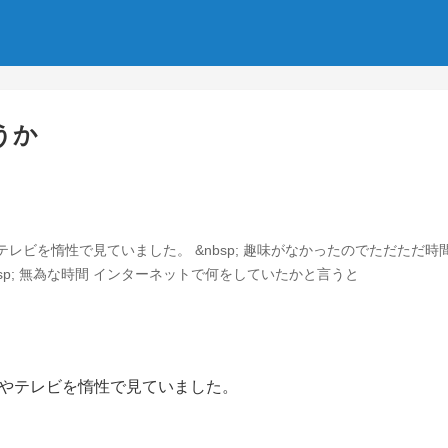
うか
レビを惰性で見ていました。 &nbsp; 趣味がなかったのでただただ
sp; 無為な時間 インターネットで何をしていたかと言うと
やテレビを惰性で見ていました。