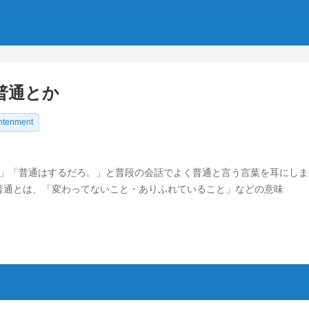
普通とか
ghtenment
。」「普通はするだろ。」と普段の会話でよく普通と言う言葉を耳にしま
p; 普通とは、「変わってないこと・ありふれていること」などの意味