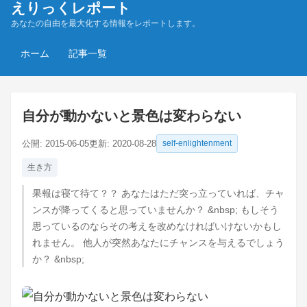
えりっくレポート
あなたの自由を最大化する情報をレポートします。
ホーム
記事一覧
自分が動かないと景色は変わらない
公開:
2015-06-05
更新:
2020-08-28
self-enlightenment
生き方
果報は寝て待て？？ あなたはただ突っ立っていれば、チャ
ンスが降ってくると思っていませんか？ &nbsp; もしそう
思っているのならその考えを改めなければいけないかもし
れません。 他人が突然あなたにチャンスを与えるでしょう
か？ &nbsp;